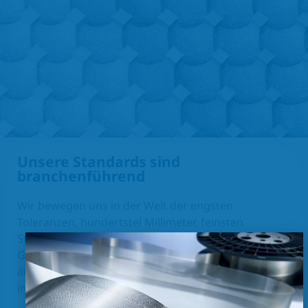
Unsere Standards sind
branchenführend
Wir bewegen uns in der Welt der engsten
Toleranzen, hundertstel Millimeter, feinsten
Strukturen, dünnsten Metalle, komplexesten
Geometrien. Kundenspezifische Metall-Bauteile
ätzen wir unter Einhaltung engster Toleranzen in
industriellen Großserien.