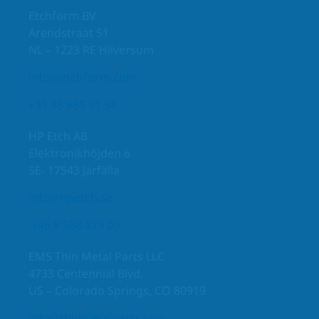
Etchform BV
Arendstraat 51
NL – 1223 RE Hilversum
info@etchform.com
+31 35 685 51 94
HP Etch AB
Elektronikhöjden 6
SE- 17543 Järfälla
info@hpetch.se
+46 8 588 823 00
EMS Thin Metal Parts LLC
4733 Centennial Blvd.
US – Colorado Springs, CO 80919
info@thinmetalparts.com