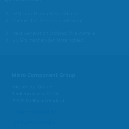
FAQ zum Thema Metall Ätzen
Chemisches Ätzen von Edelstahl
Next Generation Etching: Ihre Vorteile
6 USPs machen den Unterschied.
Micro Component Group
micrometal GmbH
Renkenrunsstraße 24
79379 Müllheim (Baden)
info@micrometal.de
+49 (0) 7631 93688-0