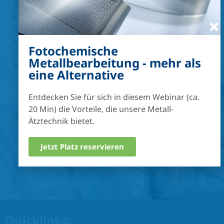
Wir verfolgen den Anspruch höchster
Kundenzufriedenheit durch exzellente Qualität- Um
dies zu gewährleisten, werden unsere Prozesse
stets durch strenge Qualitätskontrollen überwacht
Fotochemische
und weiterentwickelt. Wir sind zertifiziert nach ISO
Metallbearbeitung - mehr als
9001, IATF 16949 und ISO 14001.
eine Alternative
Entdecken Sie für sich in diesem Webinar (ca.
20 Min) die Vorteile, die unsere Metall-
Ätztechnik bietet.
Jetzt Platz reservieren
Quicklinks: